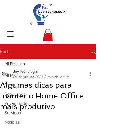
Post
All Posts
Joy Tecnologia
All Posts
29 de jan. de 2024
3 min de leitura
Algumas dicas para
Dicas
manter o Home Office
Segurança
Privacidade
mais produtivo
Serviços
Notícias