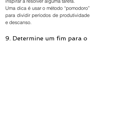
inspirar a resolver alguma tarefa.
Uma dica é usar o método “pomodoro” 
para dividir períodos de produtividade 
e descanso.
9. Determine um fim para o 
expediente do dia
Ainda no lado da saúde, vamos falar 
agora de determinar um fim para o seu 
trabalho diário. Após concluir as horas 
ou tarefas planejadas, é importante que 
feche tudo e de fato pare de trabalhar. 
Caso não faça essa separação, sua 
saúde mental pode ir pelo ralo, já que 
você acabará trabalhando sem parar e 
sem muito foco ou produtividade, uma 
vez que estará exausto.