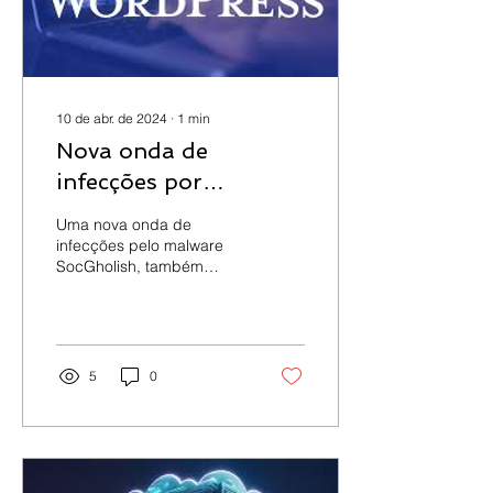
10 de abr. de 2024
∙
1
min
Nova onda de
infecções por
SocGholish mira
Uma nova onda de
plugins do WordPress
infecções pelo malware
SocGholish, também
conhecido como
“atualizações falsas de
navegador”, está sendo
observada em...
5
0