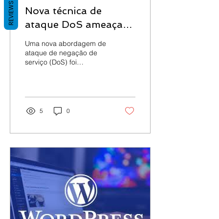
REVIEWS
Nova técnica de
ataque DoS ameaça
protocolos UDP
Uma nova abordagem de
ataque de negação de
serviço (DoS) foi
descoberta, visando
protocolos de camada de
aplicação baseados no
UDP,...
5
0