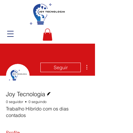
Mais ações
Seguir
Escritor
Joy Tecnologia
0 seguidor
0 seguindo
Trabalho Hibrído com os dias
contados
Profile