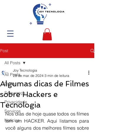
Post
All Posts
Joy Tecnologia
All Posts
28 de mar. de 2024
3 min de leitura
Algumas dicas de Filmes
Dicas
sobre Hackers e
Segurança
Privacidade
Tecnologia
Serviços
Nos dias de hoje quase todos os filmes 
Notícias
tem um HACKER. Aqui listamos para 
você alguns dos melhores filmes sobre 