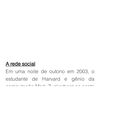
A rede social
Em uma noite de outono em 2003, o 
estudante de Harvard e gênio da 
computação Mark Zuckerberg se senta 
em seu computador e começa a 
trabalhar em um novo conceito que 
acaba se transformando em uma rede 
social global. Seis anos e 500 milhões 
de amigos mais tarde, Zuckerberg se 
torna o mais jovem bilionário da história 
com o sucesso de sua rede social. Mas 