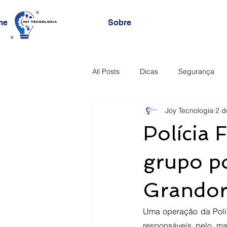
me
Sobre
All Posts
Dicas
Segurança
Joy Tecnologia
2 d
Polícia F
grupo p
Grandor
Uma operação da Políc
responsáveis pelo ma