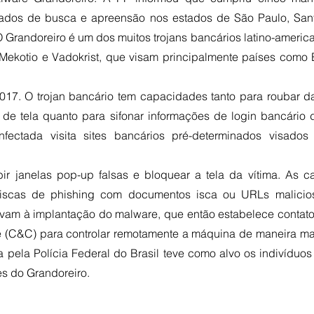
dos de busca e apreensão nos estados de São Paulo, Santa
 Grandoreiro é um dos muitos trojans bancários latino-america
Mekotio e Vadokrist, que visam principalmente países como 
2017. O trojan bancário tem capacidades tanto para roubar d
 de tela quanto para sifonar informações de login bancário 
fectada visita sites bancários pré-determinados visados 
r janelas pop-up falsas e bloquear a tela da vítima. As c
 iscas de phishing com documentos isca ou URLs malicio
levam à implantação do malware, que então estabelece contato
 (C&C) para controlar remotamente a máquina de maneira ma
a pela Polícia Federal do Brasil teve como alvo os indivíduos
s do Grandoreiro.