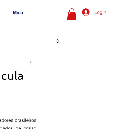
Login
Mais
icula
ores brasileiros 
dados de prisão 