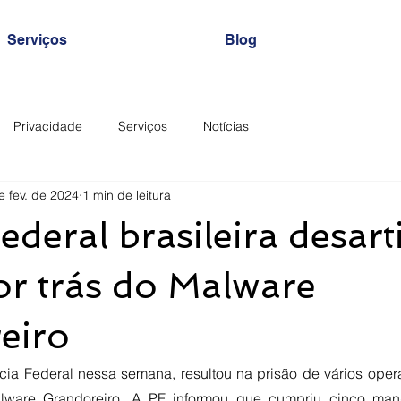
Serviços
Blog
Privacidade
Serviços
Notícias
e fev. de 2024
1 min de leitura
ederal brasileira desart
or trás do Malware
eiro
ia Federal nessa semana, resultou na prisão de vários operad
lware Grandoreiro. A PF informou que cumpriu cinco man