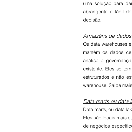
uma solução para da
abrangente e fácil d
decisão. 
Armazéns de dados 
Os data warehouses em
mantêm os dados cen
análise e governanç
existente. Eles se to
estruturados e não es
warehouse. Saiba mais
Data marts ou data l
Data marts, ou data la
Eles são locais mais 
de negócios específic