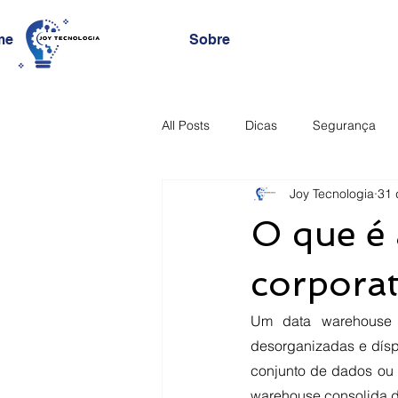
me
Sobre
All Posts
Dicas
Segurança
Joy Tecnologia
31 
O que é
corporat
Um data warehouse p
desorganizadas e dísp
conjunto de dados ou 
warehouse consolida di