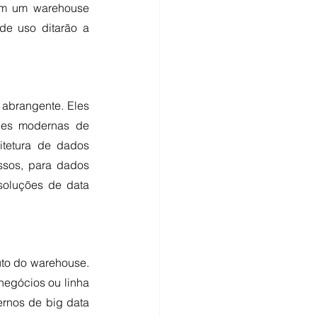
am um warehouse 
e uso ditarão a 
abrangente. Eles 
des modernas de 
etura de dados 
ssos, para dados 
soluções de data 
to do warehouse. 
egócios ou linha 
rnos de big data 