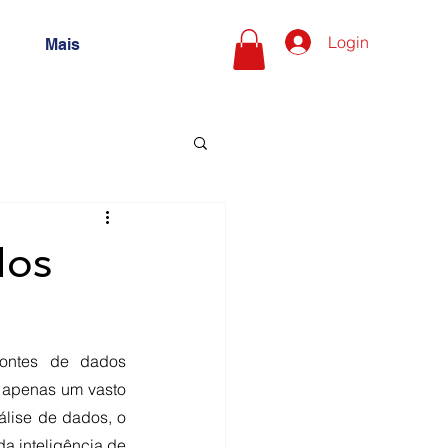
Login
Mais
dos
ontes de dados 
 apenas um vasto 
lise de dados, o 
a inteligência de 