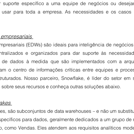
r suporte específico a uma equipe de negócios ou desej
e usar para toda a empresa. As necessidades e os casos d
empresariais 
presariais (EDWs) são ideais para inteligência de negócios 
tralizados e organizados para dar suporte às necessida
a de dados à medida que são implementados com a arquit
rnam o centro de informações críticas entre equipes e proce
truturados. Nosso parceiro, Snowflake, é líder do setor em 
 sobre seus recursos e conheça outras soluções abaixo. 
akes 
kes, são subconjuntos de data warehouses – e não um substitu
específicos para dados, geralmente dedicados a um grupo de n
o, como Vendas. Eles atendem aos requisitos analíticos mode