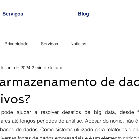
Serviços
Blog
Privacidade
Serviços
Notícias
de jan. de 2024
2 min de leitura
 armazenamento de da
ivos?
ode ajudar a resolver desafios de big data, desde f
ares até longos períodos de análise. Apesar do nome, não é
banco de dados. Como sistema utilizado para relatórios e aná
versas fontes de dados empresariais e é um elemento crítico d