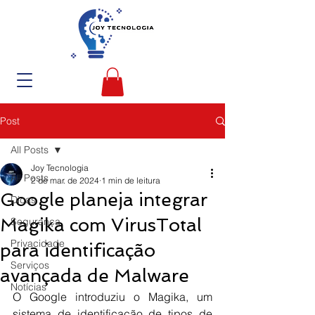
Post
All Posts
Joy Tecnologia
All Posts
2 de mar. de 2024
1 min de leitura
Google planeja integrar
Dicas
Magika com VirusTotal
Segurança
Privacidade
para identificação
Serviços
avançada de Malware
Notícias
O Google introduziu o Magika, um 
sistema de identificação de tipos de 