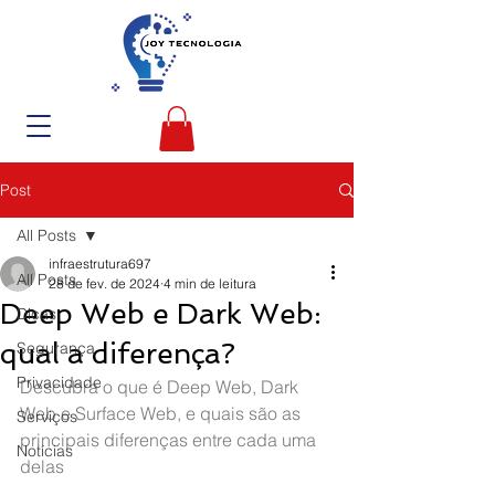
Post
All Posts
infraestrutura697
All Posts
28 de fev. de 2024
4 min de leitura
Deep Web e Dark Web:
Dicas
qual a diferença?
Segurança
Privacidade
Descubra o que é Deep Web, Dark 
Web e Surface Web, e quais são as 
Serviços
principais diferenças entre cada uma 
Notícias
delas