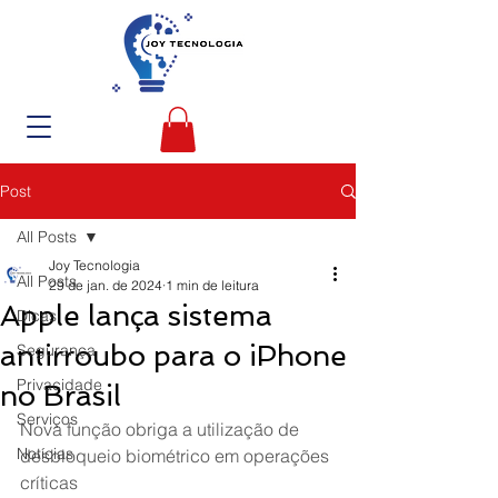
Post
All Posts
Joy Tecnologia
All Posts
29 de jan. de 2024
1 min de leitura
Apple lança sistema
Dicas
antirroubo para o iPhone
Segurança
Privacidade
no Brasil
Serviços
Nova função obriga a utilização de 
Notícias
desbloqueio biométrico em operações 
críticas